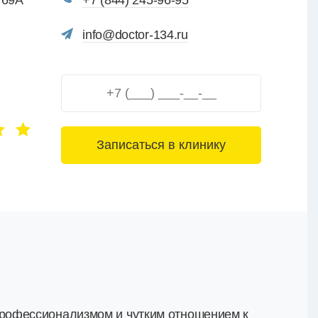
 69А
+7 (844) 245-96-95
info@doctor-134.ru
3+6=
рофессионализмом и чутким отношением к