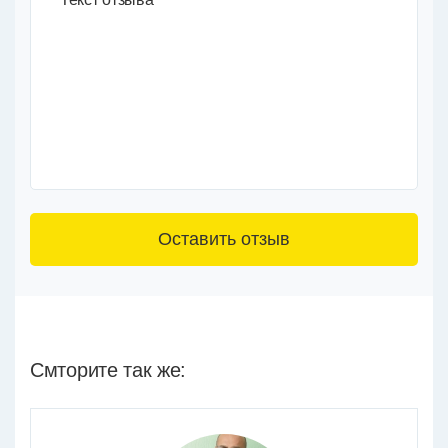
3+6=
Смторите так же: