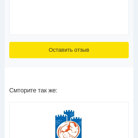
3+6=
Смторите так же: