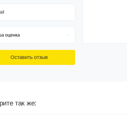
ail
ите так же: