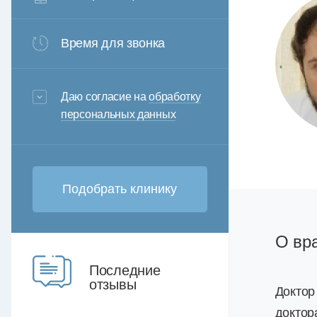
Время для звонка
3+6=
Даю согласие на
обработку
персональных данных
О вр
Последние
отзывы
Доктор
доктор