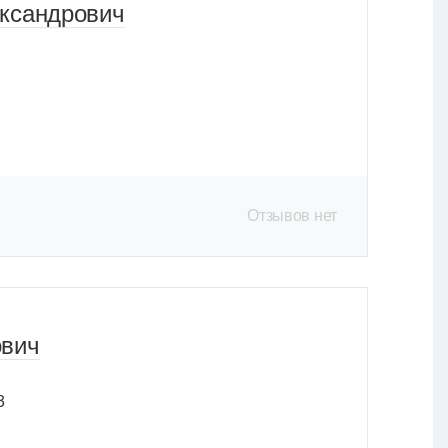
ександрович
Отзывов нет
ович
3