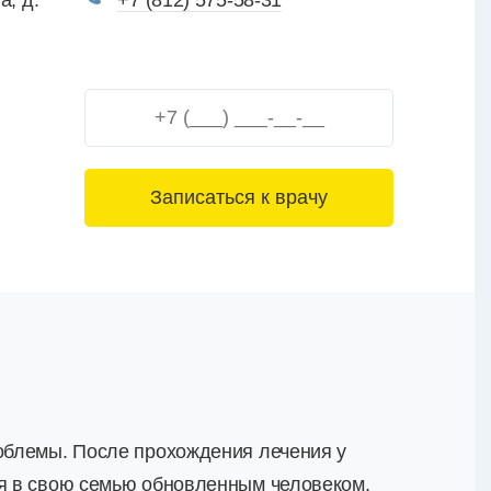
а, д.
+7 (812) 575-58-31
3+6=
роблемы. После прохождения лечения у
ся в свою семью обновленным человеком,