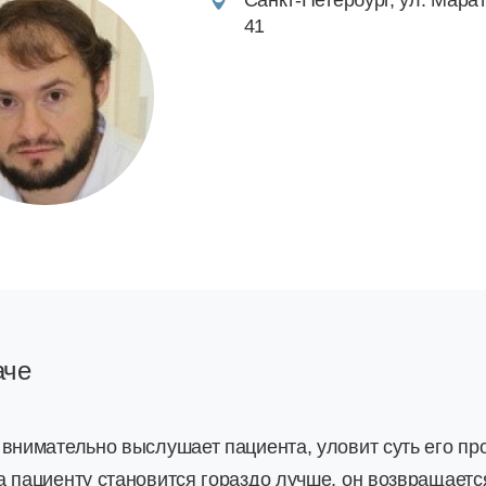
Санкт-Петербург, ул. Марат
41
аче
 внимательно выслушает пациента, уловит суть его п
а пациенту становится гораздо лучше, он возвращает