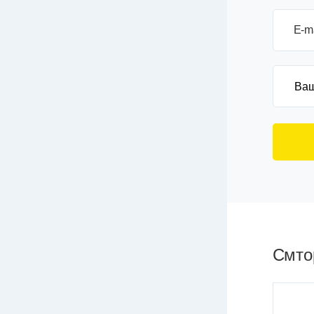
E-m
Смтор