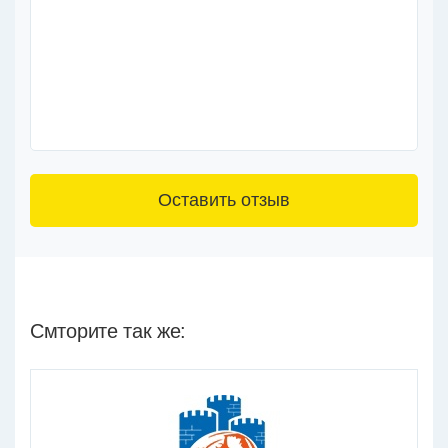
3+6=
Смторите так же: