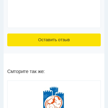
3+6=
Смторите так же: