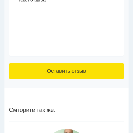
3+6=
Смторите так же: