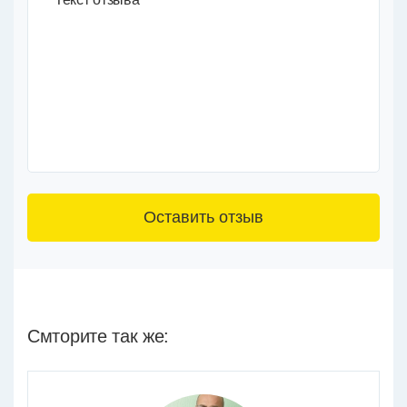
3+6=
Смторите так же: