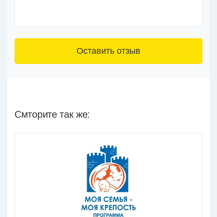
3+6=
Смторите так же: