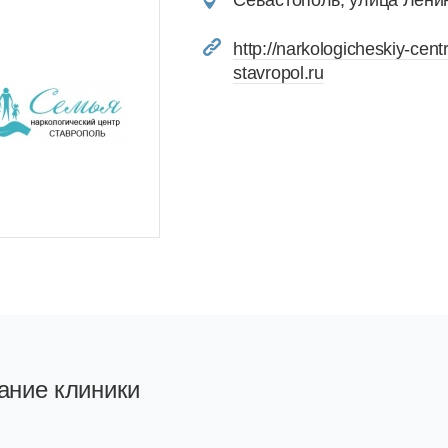
Севастополь, улица Ленин
http://narkologicheskiy-centr
stavropol.ru
ание клиники