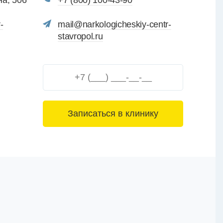
а, 506
+7 (800) 100-43-90
-
mail@narkologicheskiy-centr-
stavropol.ru
3+6=