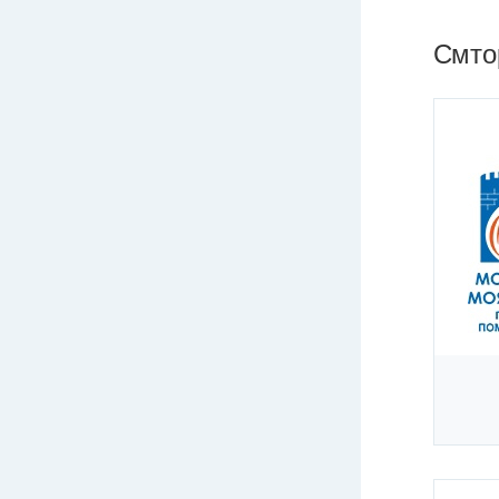
Смтор