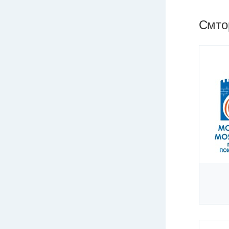
Смтор