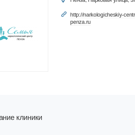
Пенза, Парковая улица, 3
http://narkologicheskiy-centr
penza.ru
ание клиники