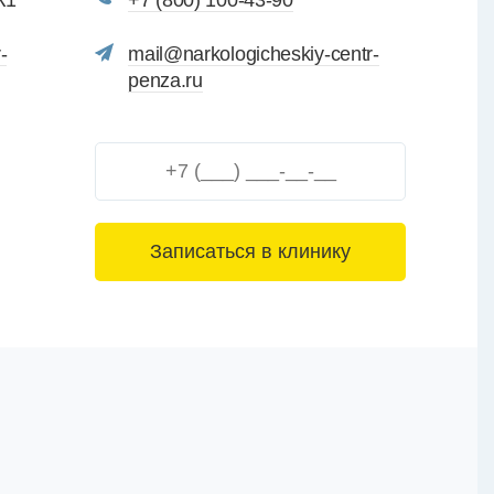
К1
+7 (800) 100-43-90
-
mail@narkologicheskiy-centr-
penza.ru
3+6=