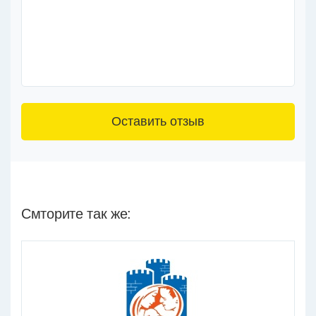
3+6=
Смторите так же: