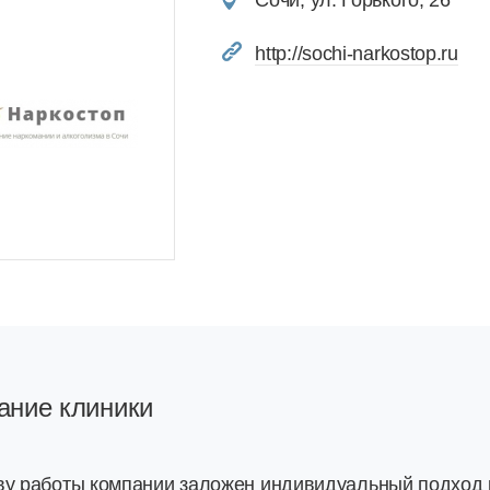
Сочи, ул. Горького, 26
http://sochi-narkostop.ru
ание клиники
ву работы компании заложен индивидуальный подход к