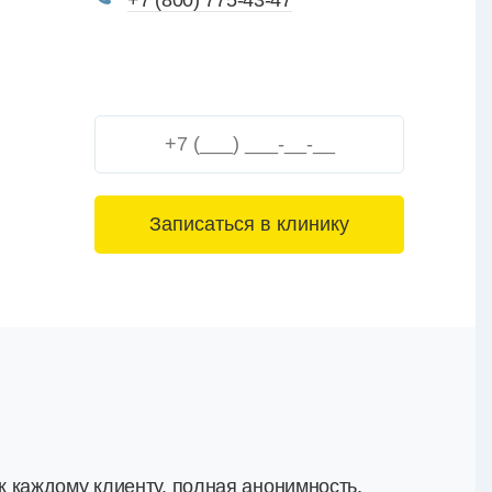
+7 (800) 775-43-47
3+6=
 каждому клиенту, полная анонимность,