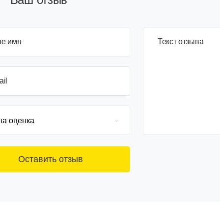
е имя
3+6=
Текст отзыва
ail