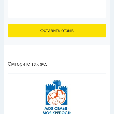
3+6=
Смторите так же: