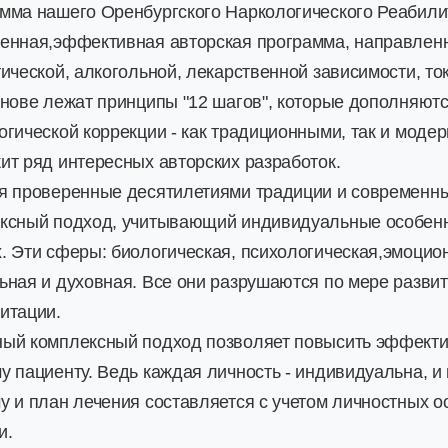
мма нашего Оренбургского Наркологического Реабили
енная,эффективная авторская программа, направленн
тической, алкогольной, лекарственной зависимости, т
снове лежат принципы "12 шагов", которые дополняют
огической коррекции - как традиционными, так и моде
ит ряд интересных авторских разработок.
я проверенные десятилетиями традиции и современны
ксный подход, учитывающий индивидуальные особенн
. Эти сферы: биологическая, психологическая,эмоци
ьная и духовная. Все они разрушаются по мере развити
итации.
ый комплексный подход позволяет повысить эффектив
у пациенту. Ведь каждая личность - индивидуальна, и 
у и план лечения составляется с учетом личностных о
и.