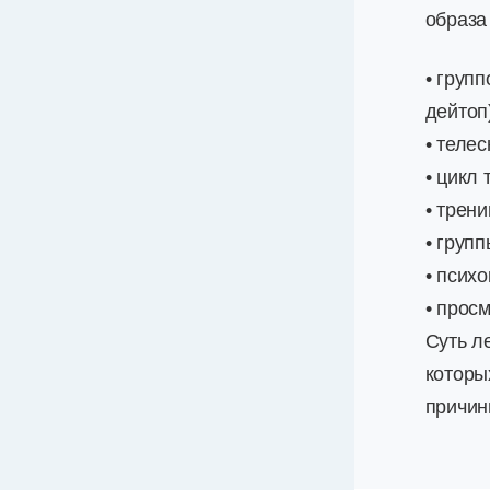
образа
• груп
дейтоп)
• теле
• цикл
• трени
• груп
• псих
• прос
Суть л
которы
причин