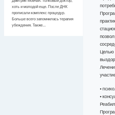
Дмитрия Мовчан. Толковый доктор,
потребн
хоть и молодой еще. После ДНК
прописали комплекс процедур.
Програ
Больше всего запомнилась терапия
практи
убеждения. Также...
стацио
позвол
сосред
Целью 
выздор
Лечени
участи
• псих
• конс
Реабил
Програ