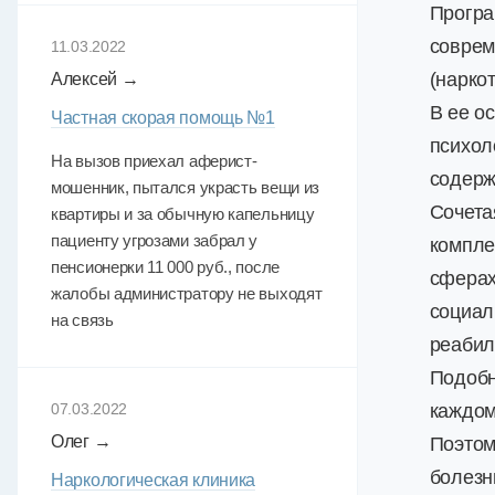
Програ
соврем
11.03.2022
(нарко
Алексей →
В ее о
Частная скорая помощь №1
психол
На вызов приехал аферист-
содерж
мошенник, пытался украсть вещи из
Сочета
квартиры и за обычную капельницу
пациенту угрозами забрал у
компле
пенсионерки 11 000 руб., после
сферах
жалобы администратору не выходят
социал
на связь
реабил
Подобн
07.03.2022
каждом
Олег →
Поэтом
болезн
Наркологическая клиника