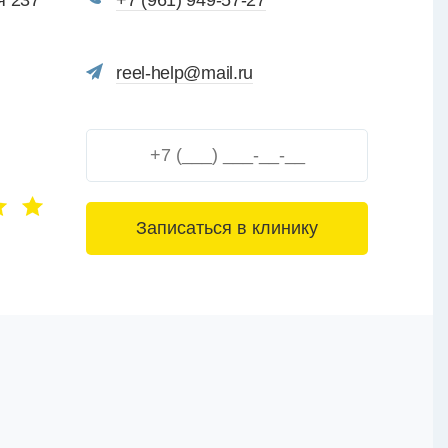
я 237
+7 (961) 949-57-27
reel-help@mail.ru
3+6=