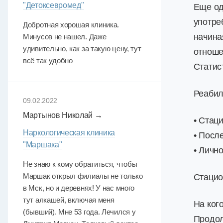
"Детоксевромед"
Еще од
употре
Добротная хорошая клиника.
начина
Минусов не нашел. Даже
удивительно, как за такую цену, тут
отноше
всё так удобно
Статис
Реабил
09.02.2022
Мартынов Николай →
• Стац
Наркологическая клиника
• Посл
"Маршака"
• Личн
Не знаю к кому обратиться, чтобы
Маршак открыл филиалы не только
Стацио
в Мск, но и деревнях! У нас много
тут алкашей, включая меня
На ког
(бывший). Мне 53 года. Лечился у
Продол