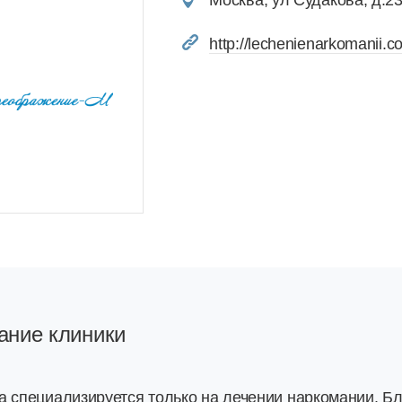
Москва, ул Судакова, д.2
http://lechenienarkomanii.c
ание клиники
а специализируется только на лечении наркомании. Бл