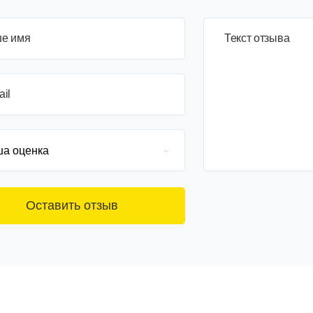
е имя
3+6=
Текст отзыва
ail