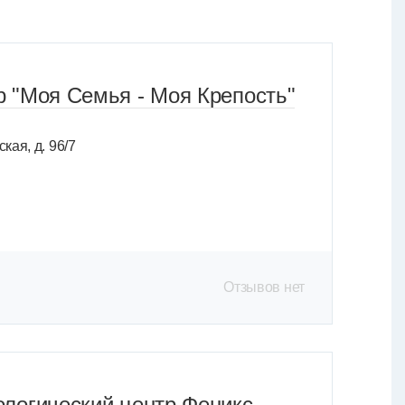
 "Моя Семья - Моя Крепость"
кая, д. 96/7
Отзывов нет
логический центр Феникс