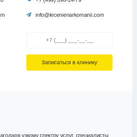
3б
+7 (499) 398-14-79
om
info@lecenienarkomanii.com
3+6=
агодаря узкому спектру услуг, специалисты