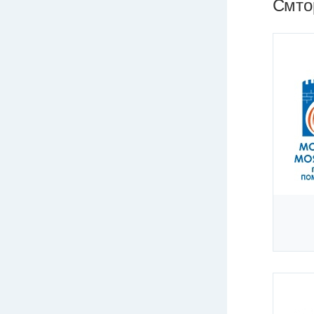
Смтор