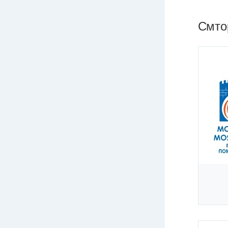
Смтор