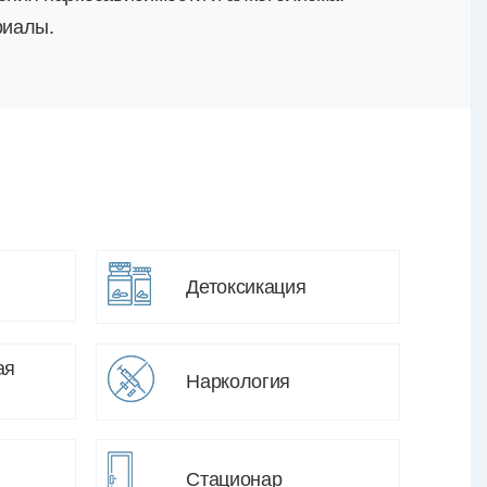
риалы.
Детоксикация
ая
Наркология
Стационар