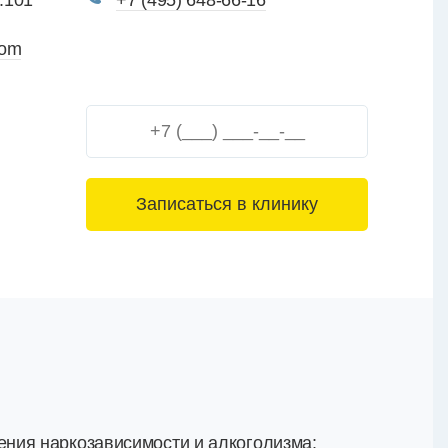
.101
+7 (495) 648-66-16
com
3+6=
ния наркозависимости и алкоголизма: