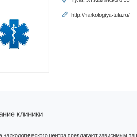
Тула, Ул.Каминского 33
http://narkologiya-tula.ru/
ание клиники
а наркологического центра предлагают зависимым п