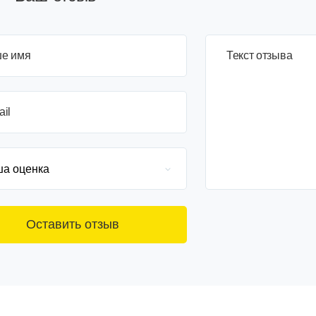
е имя
3+6=
Текст отзыва
ail