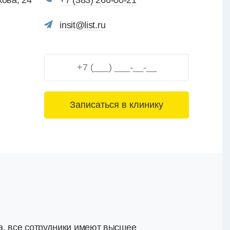
кова, 24
+7 (383) 266-00-21
insit@list.ru
3+6=
а, все сотрудники имеют высшее