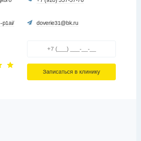
цкого
+7 (920) 557-57-76
-p1ai/
doverie31@bk.ru
3+6=