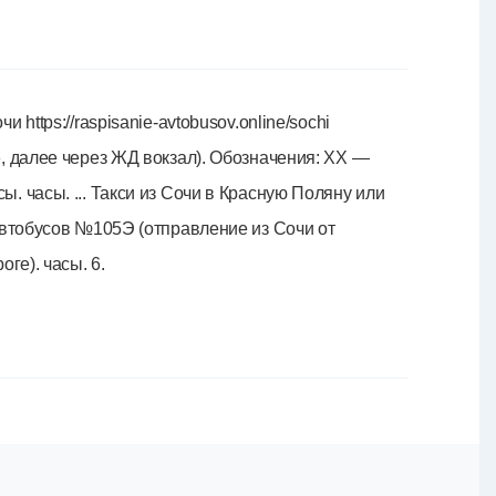
https://raspisanie-avtobusov.online/sochi
, далее через ЖД вокзал). Обозначения: ХХ —
 часы. ... Такси из Сочи в Красную Поляну или
автобусов №105Э (отправление из Сочи от
ге). часы. 6.