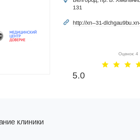
Белгород, пр. Б. Хмельни
131
http://xn--31-dlchgau9bu.xn-
Оценок: 4
5.0
ание клиники