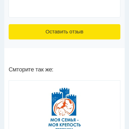
3+6=
Смторите так же: