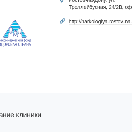
Ростов-на-Дону, ул.
Троллейбусная, 24/2В, оф
http://narkologiya-rostov-na
ание клиники