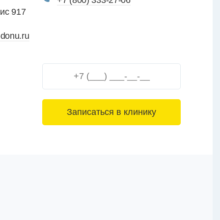
+7 (800) 333-27-06
ис 917
-donu.ru
3+6=