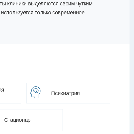
сты клиники выделяются своим чутким
е используется только современное
ая
Психиатрия
Стационар