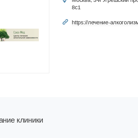
Москва, 3-й Угрешский пр
8с1
https://лечение-алкоголиз
ание клиники