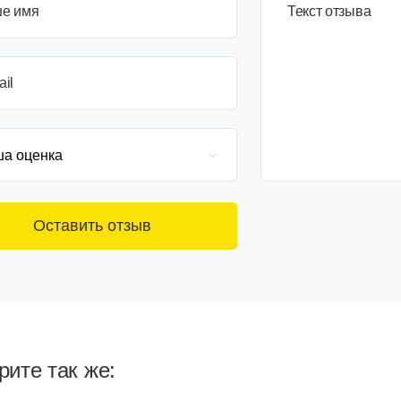
е имя
3+6=
Текст отзыва
ail
ите так же: