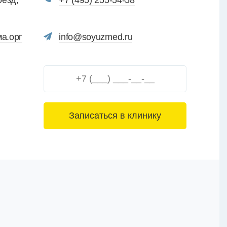
оезд,
+7 (495) 255-54-58
ма.орг
info@soyuzmed.ru
3+6=