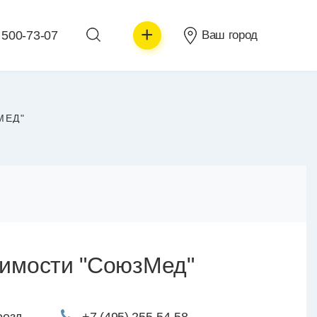
+
 500-73-07
Ваш город
МЕД"
симости "СоюзМед"