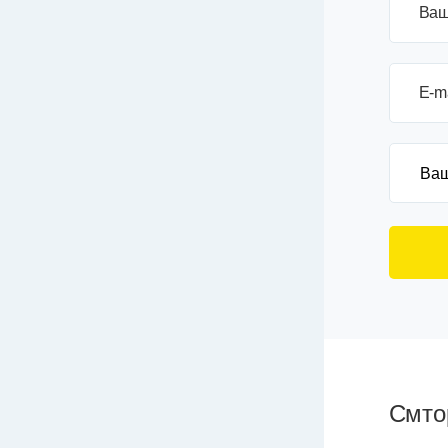
Ваш
E-m
Смтор