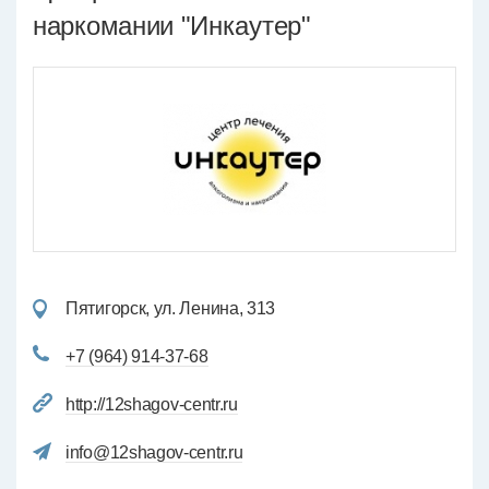
наркомании "Инкаутер"
Пятигорск, ул. Ленина, 313
+7 (964) 914-37-68
http://12shagov-centr.ru
info@12shagov-centr.ru