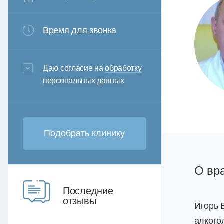
Время для звонка
3+6=
Даю согласие на
обработку
персональных данных
О вр
Последние
отзывы
Игорь 
алкого