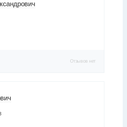
ександрович
Отзывов нет
ович
3