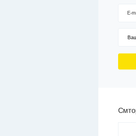
E-m
Смтор