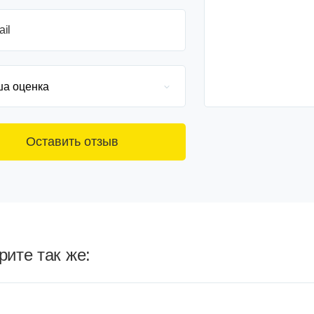
ail
ите так же: